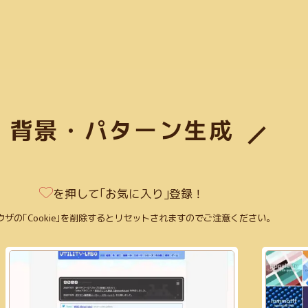
Search
背景・パターン生成
3)
コミュニケーションツール(4)
CSS(38)
日本語サイト(127)
無料利用可
Figma(6)
英語サイト(60)
買切り(5)
EPS(14)
共有機能あり(8)
商
を押して｢お気に入り｣登録！
画像加工(6)
Webフォント(7)
Adobe公式(3)
効率化(23)
画像圧縮(2)
(23)
GIF(4)
アイソメトリック(1)
エンコード(2)
PNG(48)
mp4(9)
ウザの｢Cookie｣を削除するとリセットされますのでご注意ください。
あり(21)
Google公式(11)
ビンテージ(1)
クレジット表記不要(58)
Web
(3)
コーディング(70)
Photoshop(3)
初学者向け(27)
構築チェック(10