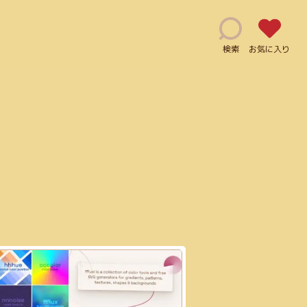
検索
お気に入り
能(115)
修正指示(1)
js(2)
Ai(10)
用利用可能(66)
クレジット表記必須(5)
ログイン必須(23)
PDF(4)
手書き風(5)
グラデーション(5)
JPG(25)
マーケティング(12)
JavaScript(6)
mov(2)
)
Illustrator(1)