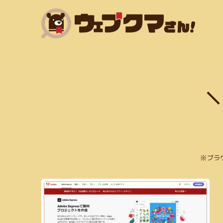
HTML(14)
SNSマーケティング(6)
Adobe XD(
フリー素材あり(59)
SEO対策(10)
jQuery(6)
アニメーション(5)
スクリーンショット(3)
フラットデザイン(5)
Exif情報の削除(1)
SVG
ブラ
mp3(7)
ガーリー(3)
テーブル(3)
サブスク
WebP変換(1)
デザイン(71)
PHP(4)
リサイズ