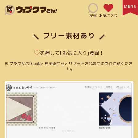
Search
検索
お気に入り
フリー素材あり
HTML(14)
SNSマーケティング(6)
Adobe XD(3)
を押して｢お気に入り｣登録！
コミュニケーションツール(4)
CSS(38)
日本語サイト(127)
ブラウザの｢Cookie｣を削除するとリセットされますのでご注意くださ
い。
無料利用可能(115)
修正指示(1)
js(2)
Ai(10)
フリー素材あり(59)
SEO対策(10)
jQuery(6)
Figma(6)
英語サイト(60)
買切り(5)
EPS(14)
共有機能あり(8)
商用利用可能(66)
クレジット表記必須(5)
アニメーション(5)
スクリーンショット(3)
画像加工(6)
Webフォント(7)
Adobe公式(3)
効率化(23)
画像圧縮(2)
ログイン必須(23)
PDF(4)
フラットデザイン(5)
Exif情報の削除(1)
SVG(23)