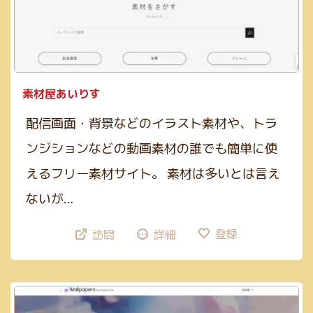
GIF(4)
アイソメトリック(1)
エンコード(2)
PNG(48)
mp4(9)
手書き風(5)
グラデーション(5)
JPG(25)
mp3(7)
ガーリー(3)
テーブル(3)
サブスクあり(21)
Google公式(11)
ビンテージ(1)
クレジット表記不要(58)
Webマーケティング(12)
JavaScript(6)
素材屋あいりす
mov(2)
WebP変換(1)
デザイン(71)
PHP(4)
リサイズ(3)
配信画面・背景などのイラスト素材や、トラ
コーディング(70)
Photoshop(3)
初学者向け(27)
ンジションなどの動画素材の誰でも簡単に使
構築チェック(10)
Illustrator(1)
えるフリー素材サイト。 素材は多いとは言え
ないが…
登録
訪問
詳細