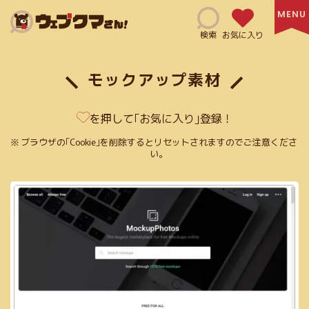
Search
検索
お気に入り
モックアップ素材
HTML(14)
SNSマーケティング(6)
Adobe XD(3)
を押して｢お気に入り｣登録！
コミュニケーションツール(4)
CSS(38)
日本語サイト(127)
ブラウザの｢Cookie｣を削除するとリセットされますのでご注意くださ
い。
無料利用可能(115)
修正指示(1)
js(2)
Ai(10)
フリー素材あり(59)
SEO対策(10)
jQuery(6)
Figma(6)
英語サイト(60)
買切り(5)
EPS(14)
共有機能あり(8)
商用利用可能(66)
クレジット表記必須(5)
アニメーション(5)
スクリーンショット(3)
画像加工(6)
Webフォント(7)
Adobe公式(3)
効率化(23)
画像圧縮(2)
ログイン必須(23)
PDF(4)
フラットデザイン(5)
Exif情報の削除(1)
SVG(23)