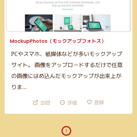
GIF(4)
アイソメトリック(1)
エンコード(2)
PNG(48)
mp4(9)
手書き風(5)
グラデーション(5)
JPG(25)
mp3(7)
ガーリー(3)
テーブル(3)
サブスクあり(21)
Google公式(11)
ビンテージ(1)
クレジット表記不要(58)
Webマーケティング(12)
JavaScript(6)
MockupPhotos（モックアップフォトス）
mov(2)
WebP変換(1)
デザイン(71)
PHP(4)
リサイズ(3)
PCやスマホ、紙媒体などが多いモックアップ
コーディング(70)
Photoshop(3)
初学者向け(27)
サイト。 画像をアップロードするだけで任意
構築チェック(10)
Illustrator(1)
の画像にはめ込んだモックアップが出来上が
りま…
登録
訪問
詳細
1