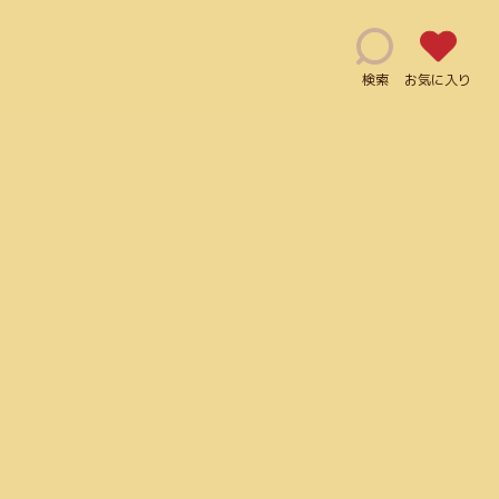
検索
お気に入り
能(115)
修正指示(1)
js(2)
Ai(10)
用利用可能(66)
クレジット表記必須(5)
ログイン必須(23)
PDF(4)
手書き風(5)
グラデーション(5)
JPG(25)
マーケティング(12)
JavaScript(6)
mov(2)
)
Illustrator(1)