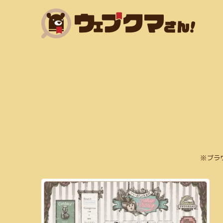
HTML(14)
SNSマーケティング(6)
Adobe XD(
フリー素材あり(59)
SEO対策(10)
jQuery(6)
アニメーション(5)
スクリーンショット(3)
フラットデザイン(5)
Exif情報の削除(1)
SVG
ブラ
mp3(7)
ガーリー(3)
テーブル(3)
サブスク
WebP変換(1)
デザイン(71)
PHP(4)
リサイズ