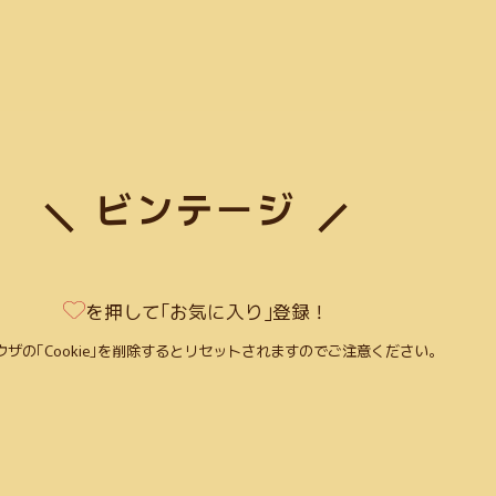
Search
ビンテージ
3)
コミュニケーションツール(4)
CSS(38)
日本語サイト(127)
無料利用可
Figma(6)
英語サイト(60)
買切り(5)
EPS(14)
共有機能あり(8)
商
を押して｢お気に入り｣登録！
画像加工(6)
Webフォント(7)
Adobe公式(3)
効率化(23)
画像圧縮(2)
(23)
GIF(4)
アイソメトリック(1)
エンコード(2)
PNG(48)
mp4(9)
ウザの｢Cookie｣を削除するとリセットされますのでご注意ください。
あり(21)
Google公式(11)
ビンテージ(1)
クレジット表記不要(58)
Web
(3)
コーディング(70)
Photoshop(3)
初学者向け(27)
構築チェック(10