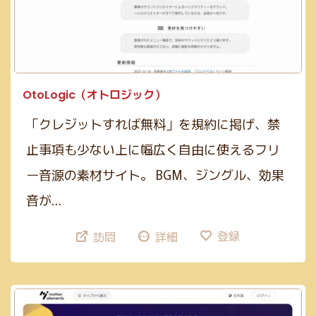
GIF(4)
アイソメトリック(1)
エンコード(2)
PNG(48)
mp4(9)
手書き風(5)
グラデーション(5)
JPG(25)
mp3(7)
ガーリー(3)
テーブル(3)
サブスクあり(21)
Google公式(11)
ビンテージ(1)
クレジット表記不要(58)
Webマーケティング(12)
JavaScript(6)
OtoLogic（オトロジック）
mov(2)
WebP変換(1)
デザイン(71)
PHP(4)
リサイズ(3)
「クレジットすれば無料」を規約に掲げ、禁
コーディング(70)
Photoshop(3)
初学者向け(27)
止事項も少ない上に幅広く自由に使えるフリ
構築チェック(10)
Illustrator(1)
ー音源の素材サイト。 BGM、ジングル、効果
音が…
登録
訪問
詳細