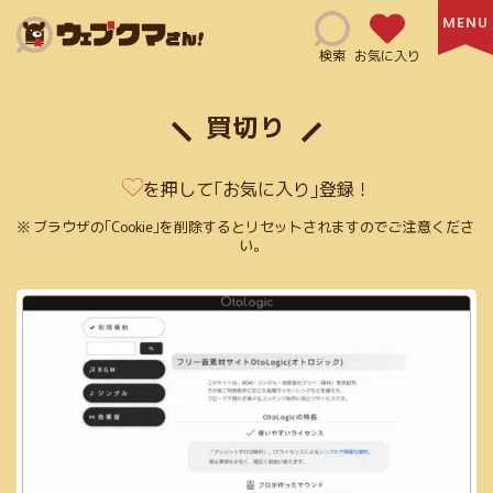
Search
検索
お気に入り
買切り
HTML(14)
SNSマーケティング(6)
Adobe XD(3)
を押して｢お気に入り｣登録！
コミュニケーションツール(4)
CSS(38)
日本語サイト(127)
ブラウザの｢Cookie｣を削除するとリセットされますのでご注意くださ
い。
無料利用可能(115)
修正指示(1)
js(2)
Ai(10)
フリー素材あり(59)
SEO対策(10)
jQuery(6)
Figma(6)
英語サイト(60)
買切り(5)
EPS(14)
共有機能あり(8)
商用利用可能(66)
クレジット表記必須(5)
アニメーション(5)
スクリーンショット(3)
画像加工(6)
Webフォント(7)
Adobe公式(3)
効率化(23)
画像圧縮(2)
ログイン必須(23)
PDF(4)
フラットデザイン(5)
Exif情報の削除(1)
SVG(23)