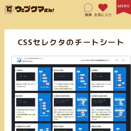
Search
検索
お気に入り
CSSセレクタのチートシート
HTML(14)
SNSマーケティング(6)
Adobe XD(3)
コミュニケーションツール(4)
CSS(38)
日本語サイト(127)
無料利用可能(115)
修正指示(1)
js(2)
Ai(10)
フリー素材あり(59)
SEO対策(10)
jQuery(6)
Figma(6)
英語サイト(60)
買切り(5)
EPS(14)
共有機能あり(8)
商用利用可能(66)
クレジット表記必須(5)
アニメーション(5)
スクリーンショット(3)
画像加工(6)
Webフォント(7)
Adobe公式(3)
効率化(23)
画像圧縮(2)
ログイン必須(23)
PDF(4)
フラットデザイン(5)
Exif情報の削除(1)
SVG(23)