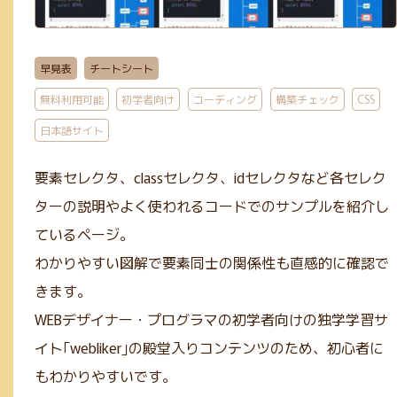
GIF(4)
アイソメトリック(1)
エンコード(2)
PNG(48)
mp4(9)
手書き風(5)
グラデーション(5)
JPG(25)
mp3(7)
ガーリー(3)
早見表
チートシート
テーブル(3)
サブスクあり(21)
Google公式(11)
ビンテージ(1)
無料利用可能
初学者向け
コーディング
構築チェック
CSS
クレジット表記不要(58)
Webマーケティング(12)
JavaScript(6)
日本語サイト
mov(2)
WebP変換(1)
デザイン(71)
PHP(4)
リサイズ(3)
要素セレクタ、classセレクタ、idセレクタなど各セレク
コーディング(70)
Photoshop(3)
初学者向け(27)
ターの説明やよく使われるコードでのサンプルを紹介し
構築チェック(10)
Illustrator(1)
ているページ。
わかりやすい図解で要素同士の関係性も直感的に確認で
きます。
WEBデザイナー・プログラマの初学者向けの独学学習サ
イト｢webliker｣の殿堂入りコンテンツのため、初心者に
もわかりやすいです。