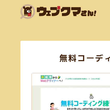
HTML(14)
SNSマーケティング(6)
Adobe XD(
無料コーデ
フリー素材あり(59)
SEO対策(10)
jQuery(6)
アニメーション(5)
スクリーンショット(3)
フラットデザイン(5)
Exif情報の削除(1)
SVG
mp3(7)
ガーリー(3)
テーブル(3)
サブスク
WebP変換(1)
デザイン(71)
PHP(4)
リサイズ