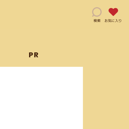
検索
お気に入り
PR
能(115)
修正指示(1)
js(2)
Ai(10)
用利用可能(66)
クレジット表記必須(5)
ログイン必須(23)
PDF(4)
手書き風(5)
グラデーション(5)
JPG(25)
マーケティング(12)
JavaScript(6)
mov(2)
)
Illustrator(1)