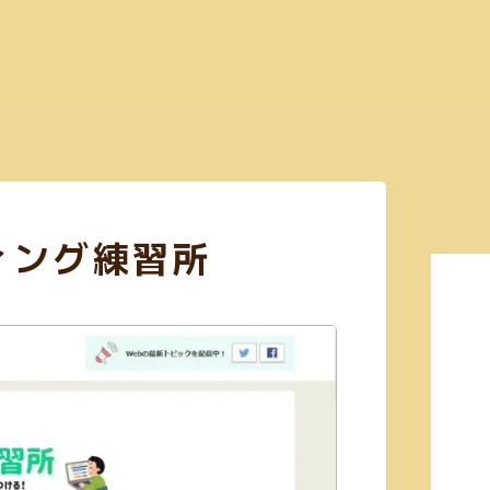
Search
3)
コミュニケーションツール(4)
CSS(38)
日本語サイト(127)
無料利用可
ィング練習所
Figma(6)
英語サイト(60)
買切り(5)
EPS(14)
共有機能あり(8)
商
画像加工(6)
Webフォント(7)
Adobe公式(3)
効率化(23)
画像圧縮(2)
(23)
GIF(4)
アイソメトリック(1)
エンコード(2)
PNG(48)
mp4(9)
あり(21)
Google公式(11)
ビンテージ(1)
クレジット表記不要(58)
Web
(3)
コーディング(70)
Photoshop(3)
初学者向け(27)
構築チェック(10