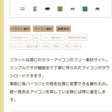
GIF(4)
アイソメトリック(1)
エンコード(2)
PNG(48)
mp4(9)
手書き風(5)
グラデーション(5)
JPG(25)
mp3(7)
ガーリー(3)
テーブル(3)
サブスクあり(21)
Google公式(11)
ビンテージ(1)
イラスト素材
アイコン素材
画像素材
クレジット表記不要(58)
Webマーケティング(12)
JavaScript(6)
日本語サイト
Ai
フリー素材あり
商用利用可能
mov(2)
WebP変換(1)
デザイン(71)
PHP(4)
リサイズ(3)
クレジット表記不要
SVG
PNG
JPG
EPS
コーディング(70)
Photoshop(3)
初学者向け(27)
構築チェック(10)
Illustrator(1)
フラットな感じのカラーアイコンのフリー素材サイト。
シンプルですが細部まで丁寧に作られたアイコンがダウ
ンロードできます。
事前に各パーツごとの色を任意に変更できる優れもの。
統一感あるアイコンを探している時には特に重宝しま
す。