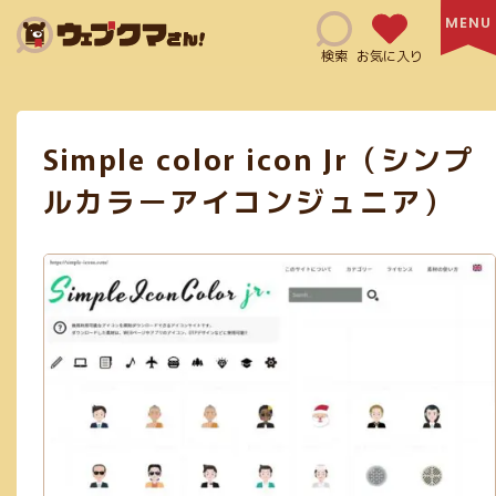
Search
検索
お気に入り
Simple color icon Jr（シンプ
HTML(14)
SNSマーケティング(6)
Adobe XD(3)
ルカラーアイコンジュニア）
コミュニケーションツール(4)
CSS(38)
日本語サイト(127)
無料利用可能(115)
修正指示(1)
js(2)
Ai(10)
フリー素材あり(59)
SEO対策(10)
jQuery(6)
Figma(6)
英語サイト(60)
買切り(5)
EPS(14)
共有機能あり(8)
商用利用可能(66)
クレジット表記必須(5)
アニメーション(5)
スクリーンショット(3)
画像加工(6)
Webフォント(7)
Adobe公式(3)
効率化(23)
画像圧縮(2)
ログイン必須(23)
PDF(4)
フラットデザイン(5)
Exif情報の削除(1)
SVG(23)