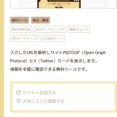
GIF(4)
アイソメトリック(1)
エンコード(2)
PNG(48)
mp4(9)
手書き風(5)
グラデーション(5)
JPG(25)
mp3(7)
ガーリー(3)
便利ツール
検証・確認
テーブル(3)
サブスクあり(21)
Google公式(11)
ビンテージ(1)
無料利用可能
Webマーケティング
構築チェック
クレジット表記不要(58)
Webマーケティング(12)
JavaScript(6)
SNSマーケティング
日本語サイト
mov(2)
WebP変換(1)
デザイン(71)
PHP(4)
リサイズ(3)
入力したURLを解析しサイト内のOGP（Open Graph
コーディング(70)
Photoshop(3)
初学者向け(27)
Protocol）とX（Twitter）カードを表示します。
構築チェック(10)
Illustrator(1)
情報を手軽に確認できる無料ツールです。
サイトへ訪問する