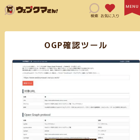
Search
検索
お気に入り
OGP確認ツール
HTML(14)
SNSマーケティング(6)
Adobe XD(3)
コミュニケーションツール(4)
CSS(38)
日本語サイト(127)
無料利用可能(115)
修正指示(1)
js(2)
Ai(10)
フリー素材あり(59)
SEO対策(10)
jQuery(6)
Figma(6)
英語サイト(60)
買切り(5)
EPS(14)
共有機能あり(8)
商用利用可能(66)
クレジット表記必須(5)
アニメーション(5)
スクリーンショット(3)
画像加工(6)
Webフォント(7)
Adobe公式(3)
効率化(23)
画像圧縮(2)
ログイン必須(23)
PDF(4)
フラットデザイン(5)
Exif情報の削除(1)
SVG(23)