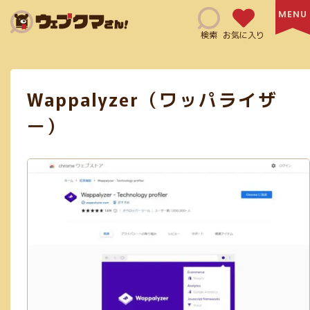
Search
検索
お気に入り
Wappalyzer（ワッパライザ
HTML(14)
SNSマーケティング(6)
Adobe XD(3)
ー）
コミュニケーションツール(4)
CSS(38)
日本語サイト(127)
無料利用可能(115)
修正指示(1)
js(2)
Ai(10)
フリー素材あり(59)
SEO対策(10)
jQuery(6)
Figma(6)
英語サイト(60)
買切り(5)
EPS(14)
共有機能あり(8)
商用利用可能(66)
クレジット表記必須(5)
アニメーション(5)
スクリーンショット(3)
画像加工(6)
Webフォント(7)
Adobe公式(3)
効率化(23)
画像圧縮(2)
ログイン必須(23)
PDF(4)
フラットデザイン(5)
Exif情報の削除(1)
SVG(23)