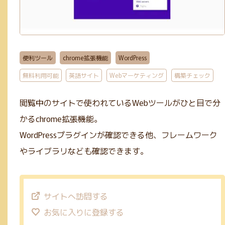
GIF(4)
アイソメトリック(1)
エンコード(2)
PNG(48)
mp4(9)
手書き風(5)
グラデーション(5)
JPG(25)
mp3(7)
ガーリー(3)
テーブル(3)
サブスクあり(21)
Google公式(11)
ビンテージ(1)
便利ツール
chrome拡張機能
WordPress
クレジット表記不要(58)
Webマーケティング(12)
JavaScript(6)
無料利用可能
英語サイト
Webマーケティング
構築チェック
mov(2)
WebP変換(1)
デザイン(71)
PHP(4)
リサイズ(3)
コーディング(70)
Photoshop(3)
初学者向け(27)
閲覧中のサイトで使われているWebツールがひと目で分
かるchrome拡張機能。
構築チェック(10)
Illustrator(1)
WordPressプラグインが確認できる他、フレームワーク
やライブラリなども確認できます。
サイトへ訪問する