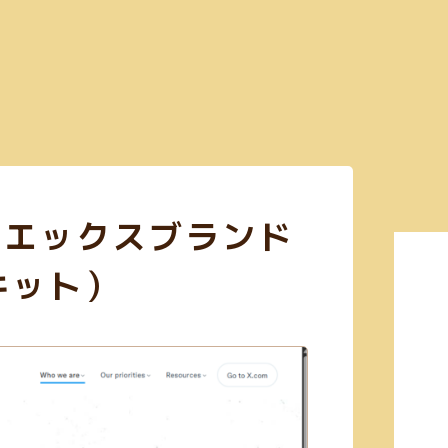
Search
3)
コミュニケーションツール(4)
CSS(38)
日本語サイト(127)
無料利用可
kit（エックスブランド
Figma(6)
英語サイト(60)
買切り(5)
EPS(14)
共有機能あり(8)
商
キット）
画像加工(6)
Webフォント(7)
Adobe公式(3)
効率化(23)
画像圧縮(2)
(23)
GIF(4)
アイソメトリック(1)
エンコード(2)
PNG(48)
mp4(9)
あり(21)
Google公式(11)
ビンテージ(1)
クレジット表記不要(58)
Web
(3)
コーディング(70)
Photoshop(3)
初学者向け(27)
構築チェック(10