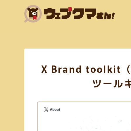
HTML(14)
SNSマーケティング(6)
Adobe XD(
X Brand tool
フリー素材あり(59)
SEO対策(10)
jQuery(6)
ツール
アニメーション(5)
スクリーンショット(3)
フラットデザイン(5)
Exif情報の削除(1)
SVG
mp3(7)
ガーリー(3)
テーブル(3)
サブスク
WebP変換(1)
デザイン(71)
PHP(4)
リサイズ