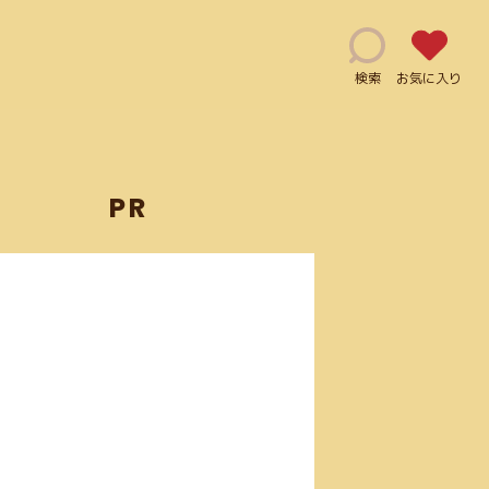
検索
お気に入り
PR
能(115)
修正指示(1)
js(2)
Ai(10)
用利用可能(66)
クレジット表記必須(5)
ログイン必須(23)
PDF(4)
手書き風(5)
グラデーション(5)
JPG(25)
マーケティング(12)
JavaScript(6)
mov(2)
)
Illustrator(1)