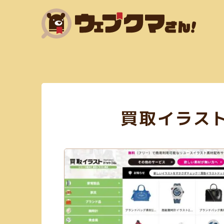
HTML(14)
SNSマーケティング(6)
Adobe XD(
買取イラス
フリー素材あり(59)
SEO対策(10)
jQuery(6)
アニメーション(5)
スクリーンショット(3)
フラットデザイン(5)
Exif情報の削除(1)
SVG
mp3(7)
ガーリー(3)
テーブル(3)
サブスク
WebP変換(1)
デザイン(71)
PHP(4)
リサイズ