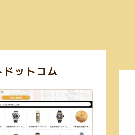
Search
3)
コミュニケーションツール(4)
CSS(38)
日本語サイト(127)
無料利用可
トドットコム
Figma(6)
英語サイト(60)
買切り(5)
EPS(14)
共有機能あり(8)
商
画像加工(6)
Webフォント(7)
Adobe公式(3)
効率化(23)
画像圧縮(2)
(23)
GIF(4)
アイソメトリック(1)
エンコード(2)
PNG(48)
mp4(9)
あり(21)
Google公式(11)
ビンテージ(1)
クレジット表記不要(58)
Web
(3)
コーディング(70)
Photoshop(3)
初学者向け(27)
構築チェック(10