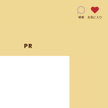
検索
お気に入り
PR
能(115)
修正指示(1)
js(2)
Ai(10)
用利用可能(66)
クレジット表記必須(5)
ログイン必須(23)
PDF(4)
手書き風(5)
グラデーション(5)
JPG(25)
マーケティング(12)
JavaScript(6)
mov(2)
)
Illustrator(1)